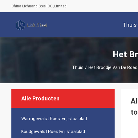
China Lichuang Steel CO.,Limited
Thuis
Het Br
Thuis
/
Het Broodje Van De Roestv
Alle Producten
AI
t
Warmgewalst Roestvrij staalblad
Koudgewalst Roestvrij staalblad