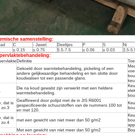
emische samenstelling:
aad
C
- Jawel.
Deeltjes
P
S
Ni
1
≤ 0.15
≤ 0.75
5.5-7.5
≤ 0.06
≤ 0.03
3.5-5.
pervlaktebehandeling:
ervlakte
Definitie
Toe
Med
Gekoeld door warmtebehandeling, pickeling of een
voe
andere gelijkwaardige behandeling en ten slotte door
bou
koudwalsen tot een passende glans.
keu
Keu
Die na koud gewalst zijn verwerkt met een heldere
.
ele
warmtebehandeling.
bou
Geaffineerd door polijst met de in JIS R6001
, dat is
Keu
gespecificeerde schuurstoffen van de nummers 100 tot
t zo.3
bou
en met 120.
Keu
, dat is
met een gewicht van niet meer dan 50 g/m2
bou
t zo.4
app
Met een gewicht van niet meer dan 50 g/m2
Bou