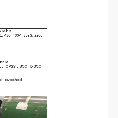
 rollen
21, 430, 430A, 309S, 2205,
klant
eel,QPSS,JISCO,HXSCO,
elhoeveelheid