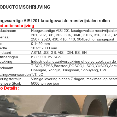
ODUCTOMSCHRIJVING
gwaardige AISI 201 koudgewalste roestvrijstalen rollen
ductbeschrijving:
oductnaam
Hoogwaardige AISI 201 koudgewalste roestvrijstalen
201, 202, 301, 302, 304, 304L, 310S, 316, 316L, 3
eriaal
2507, 2520, 430, 410, 440, 904Lect, of aangepast
te
0.1~20 mm
edte
10 tot 2000 mm
ndaard
ASTM, JIS, GB, AISI, DIN, BS, EN
tificeringen
ISO 9001 BV SGS
pakking
Industriestandaardverpakking of op verzoek van de 
TISCO,ZPSS,Baosteel,POSCO,LISCO,YUSCO,Anst
andnaam
Chengde, Yongjin, Tsingshan, Shouyang, HW.
alingsvoorwaarden
T/T, LC
eringstermijn
Vinnige levering binnen 7 dagen, maximaal op best
ehose Stcok
5000 ton per jaar
o Details: