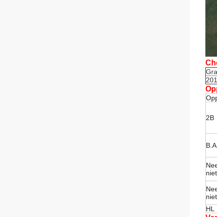
Ch
Gr
20
Op
Opp
2B
B.A
Nee
nie
Nee
nie
HL