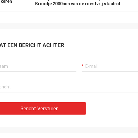
keren
Broodje 2000mm van de roestvrij staalrol
AT EEN BERICHT ACHTER
Bericht Versturen