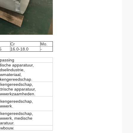
Cr
Mo.
5
16.0-18.0
-
passing
ische apparatuur,
dselindustrie,
wmateriaal,
kengereedschap.
kengereedschap,
ktrische apparatuur,
wwerkzaamheden.
kengereedschap,
wwerk.
kengereedschap,
wwerk, medische
aratuur.
wbouw.