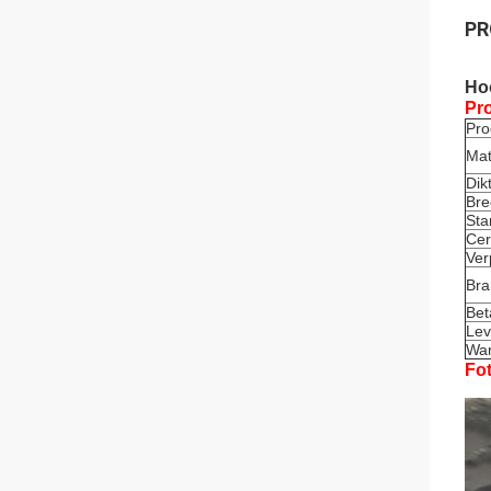
PR
Hoo
Pro
Pr
Mat
Dik
Bre
Sta
Cer
Ver
Br
Bet
Lev
War
Fot