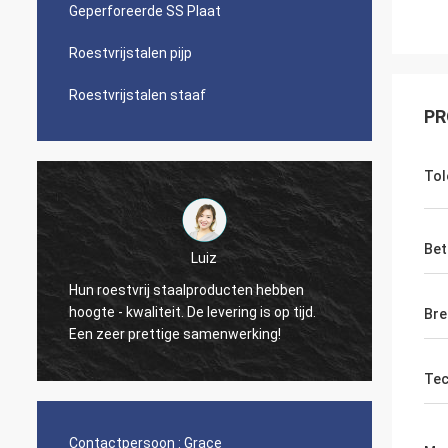
Geperforeerde SS Plaat
Roestvrijstalen pijp
Roestvrijstalen staaf
PR
Tol
Paul
Bet
Uw bedrijfkwaliteit is werkelijk goed, tot nu
ten hebben
heb ik nul gebrekkig tarief ontmoet.
ng is op tijd.
Bre
Hopelijk zult u deze goede voorwaarde
rking!
houden! Dank.
Tec
Contactpersoon :
Grace