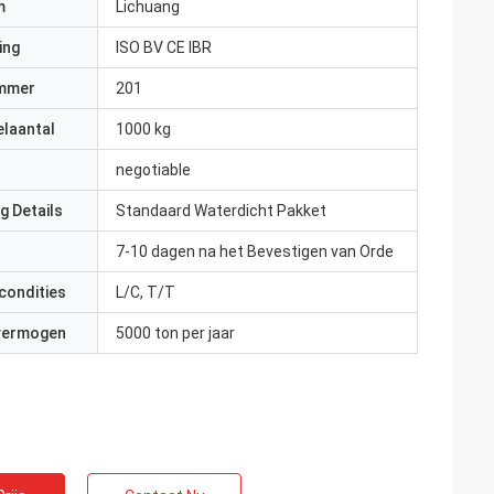
m
Lichuang
ing
ISO BV CE IBR
mmer
201
elaantal
1000 kg
negotiable
g Details
Standaard Waterdicht Pakket
7-10 dagen na het Bevestigen van Orde
condities
L/C, T/T
 vermogen
5000 ton per jaar