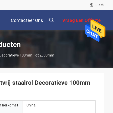
Dutch
Contacteer Ons
Vraag Een Offerte
Aan
描
oducten
rol Decoratieve 100mm Tot 2000mm
述
tvrij staalrol Decoratieve 100mm
an herkomst
China