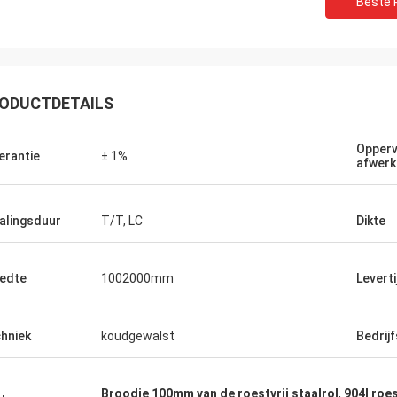
Beste P
ODUCTDETAILS
Opperv
erantie
± 1%
afwerk
alingsduur
T/T, LC
Dikte
Eric
Wanneer u uw partners kiest, verhoogt u
de waarschijnlijkheid van succes. Daarom
edte
1002000mm
Leverti
kiezen wij Hengchengtai.
hniek
koudgewalst
Bedrij
Broodje 100mm van de roestvrij staalrol
,
904l roes