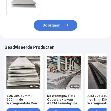
SS316 316L met Opgepoetst
Haarscheurtje
Doorgaan
Geadviseerde Producten
SUS 304 40mm -
De Warmgewalste
AISI 304 310 
600mm de
Oppervlakte van
het 8mm Dikke
Warmgewalste Rand
ASTM beëindigt de
Warmgewalste
van het de
Plaat van het het
van het Roestv
BEDELAARS2b Slib
Roestvrije staalblad
staalplaat In r