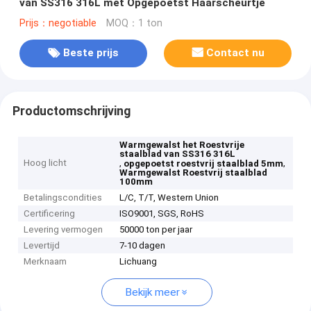
van SS316 316L met Opgepoetst Haarscheurtje
Prijs：negotiable
MOQ：1 ton
Beste prijs
Contact nu
Productomschrijving
Warmgewalst het Roestvrije
staalblad van SS316 316L
Hoog licht
,
,
opgepoetst roestvrij staalblad 5mm
Warmgewalst Roestvrij staalblad
100mm
Betalingscondities
L/C, T/T, Western Union
Certificering
ISO9001, SGS, RoHS
Levering vermogen
50000 ton per jaar
Levertijd
7-10 dagen
Merknaam
Lichuang
Bekijk meer