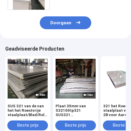
inleggen
Doorgaan
Geadviseerde Producten
SUS 321 van de van
Plaat 35mm van
321 het Roestv
het het Roestvrije
S32100tp321
staalplaat va
staalplaat/Blad/Rol
SUS321
2B voor Aardol
van NO.1
Warmgewalste
Chemische Ind
Warmgewalste
Roestvrij staal 321
Beste prijs
Beste prijs
Beste pri
Sterke
OEM ODM