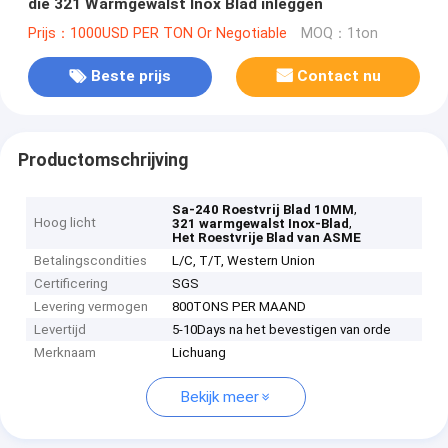
die 321 Warmgewalst Inox Blad inleggen
Prijs：1000USD PER TON Or Negotiable
MOQ：1ton
Beste prijs
Contact nu
Productomschrijving
,
Sa-240 Roestvrij Blad 10MM
Hoog licht
,
321 warmgewalst Inox-Blad
Het Roestvrije Blad van ASME
Betalingscondities
L/C, T/T, Western Union
Certificering
SGS
Levering vermogen
800TONS PER MAAND
Levertijd
5-10Days na het bevestigen van orde
Merknaam
Lichuang
Bekijk meer