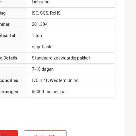
m
Lichuang
ing
ISO, SGS, RoHS
mmer
201.304
elaantal
1 ton
negotiable
g Details
Standaard zeewaardig pakket
7-10 dagen
condities
L/C, T/T, Western Union
 vermogen
50000 ton per jaar