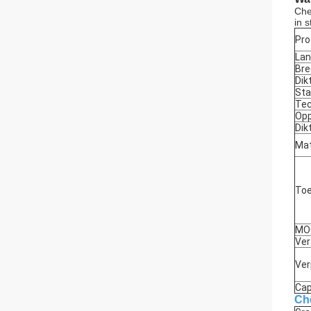
Che
in 
Pr
La
Bre
Dik
Sta
Tec
Opp
Dik
Mat
Toe
MO
Ver
Ver
Cap
Ch