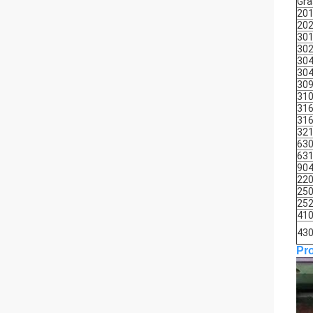
Gra
20
20
30
30
30
30
30
31
31
31
32
63
63
90
22
25
25
41
43
Pr