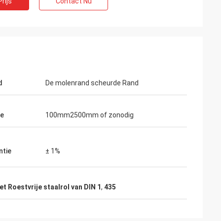
rijs
Contact Nu
d
De molenrand scheurde Rand
te
100mm2500mm of zonodig
ntie
± 1%
et Roestvrije staalrol van DIN 1
,
435