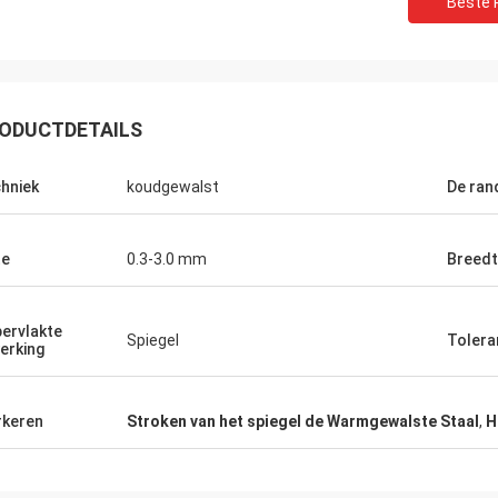
Beste P
ODUCTDETAILS
hniek
koudgewalst
De ran
te
0.3-3.0 mm
Breed
Eric
Wanneer u uw partners kiest, verhoogt u
ervlakte
Spiegel
Tolera
de waarschijnlijkheid van succes. Daarom
erking
kiezen wij Hengchengtai.
keren
Stroken van het spiegel de Warmgewalste Staal
,
H