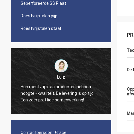
Geperforeerde SS Plaat
Roestvrijstalen pijp
Roestvrijstalen staaf
PR
Tec
Dik
Paul
Uw bedrijfkwaliteit is werkelijk goed, tot nu
cten hebben
Opp
heb ik nul gebrekkig tarief ontmoet.
ing is op tijd.
afw
Hopelijk zult u deze goede voorwaarde
werking!
houden! Dank.
Mar
Contactpersoon :
Grace