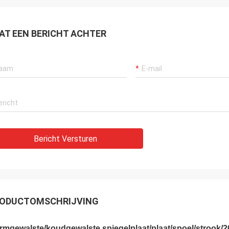
AT EEN BERICHT ACHTER
Bericht Versturen
ODUCTOMSCHRIJVING
mgewalste/koudgewalste spiegelplaat/plaat/spoel/strook/20