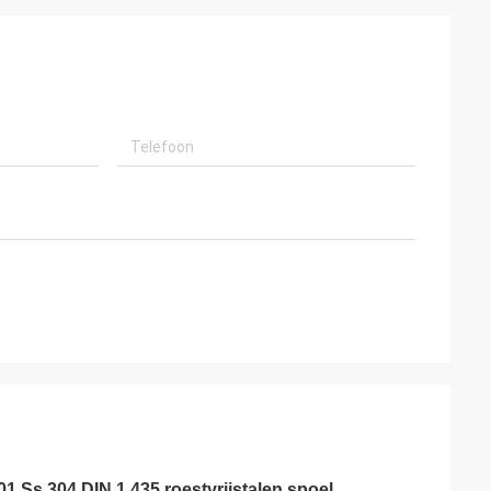
1 Ss 304 DIN 1.435 roestvrijstalen spoel