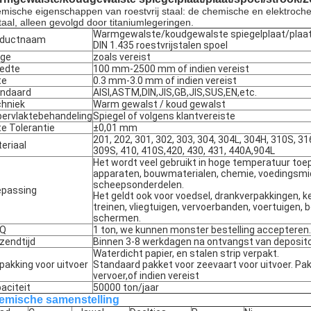
mische eigenschappen van roestvrij staal: de chemische en elektrochem
staal, alleen gevolgd door titaniumlegeringen.
Warmgewalste/koudgewalste spiegelplaat/plaat
oductnaam
DIN 1.435 roestvrijstalen spoel
nge
zoals vereist
edte
100 mm-2500 mm of indien vereist
te
0.3 mm-3.0 mm of indien vereist
ndaard
AISI,ASTM,DIN,JIS,GB,JIS,SUS,EN,etc.
hniek
Warm gewalst / koud gewalst
ervlaktebehandeling
Spiegel of volgens klantvereiste
te Tolerantie
±0,01 mm
201, 202, 301, 302, 303, 304, 304L, 304H, 310S, 31
eriaal
309S, 410, 410S,420, 430, 431, 440A,904L
Het wordt veel gebruikt in hoge temperatuur to
apparaten, bouwmaterialen, chemie, voedingsmid
scheepsonderdelen.
Laat een bericht achter
We bellen je snel terug!
passing
Het geldt ook voor voedsel, drankverpakkingen, 
treinen, vliegtuigen, vervoerbanden, voertuigen,
schermen.
Q
1 ton, we kunnen monster bestelling accepteren.
zendtijd
Binnen 3-8 werkdagen na ontvangst van deposito
Waterdicht papier, en stalen strip verpakt.
pakking voor uitvoer
Standaard pakket voor zeevaart voor uitvoer. Pak
vervoer,of indien vereist
aciteit
50000 ton/jaar
emische samenstelling