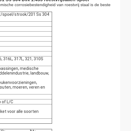
ische corrosiebestendigheid van roestvrij staal is de beste
/spoel/strook/201 Ss 304
6, 316L, 317L, 321, 310S
epassingen, medische
delenindustrie, landbouw,
keukenvoorzieningen,
 bouten, moeren, veren en
 of L/C
ket voor alle soorten