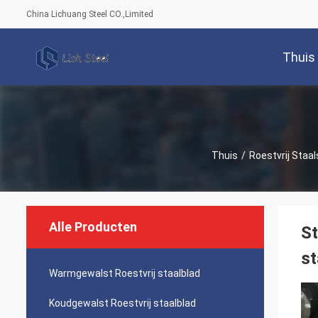
China Lichuang Steel CO.,Limited
Thuis
Thuis
/
Roestvrij Staa
Alle Producten
St
st
Warmgewalst Roestvrij staalblad
Koudgewalst Roestvrij staalblad