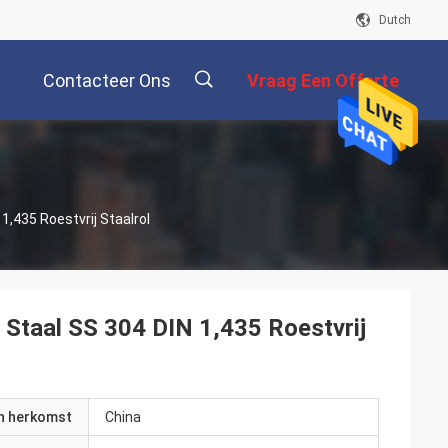
Dutch
Contacteer Ons
Vraag Een Offerte
Aan
描
,435 Roestvrij Staalrol
述
Staal SS 304 DIN 1,435 Roestvrij
an herkomst
China