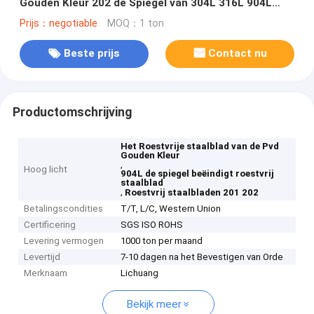
Gouden Kleur 202 de Spiegel van 304L 316L 904L
310S 304 8k
Prijs：negotiable
MOQ：1 ton
Beste prijs
Contact nu
Productomschrijving
Het Roestvrije staalblad van de Pvd
Gouden Kleur
,
Hoog licht
904L de spiegel beëindigt roestvrij
staalblad
,
Roestvrij staalbladen 201 202
Betalingscondities
T/T, L/C, Western Union
Certificering
SGS ISO ROHS
Levering vermogen
1000 ton per maand
Levertijd
7-10 dagen na het Bevestigen van Orde
Merknaam
Lichuang
Bekijk meer