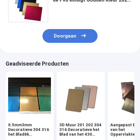
de Spiegel van 304L 316L 904L
310S 304 8k
Doorgaan
Geadviseerde Producten
0.5mm3mm
3D Muur 201 202 304
Aangepast Bla
Decoratieve 304 316
316 Decoratieve het
van het
het Blad8k
Blad van het 430
Oppervlakteroe
Opgepoetste SS
Kleurenroestvrije
staal Roestvrij