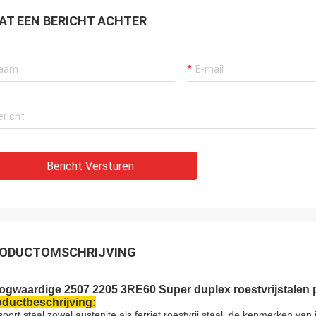
AT EEN BERICHT ACHTER
Bericht Versturen
ODUCTOMSCHRIJVING
gwaardige 2507 2205 3RE60 Super duplex roestvrijstalen pla
ductbeschrijving:
soort staal zowel austenite als ferriet roestvrij staal, de kenmerken van in