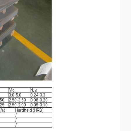
Mo.
N, ≤
3.0-5.0
0.24-0.3
.50
2.50-3.50
0.08-0.20
.25
2.50-2.00
0.05-0.10
(%)
Hardheid (HRB)
/
/
/