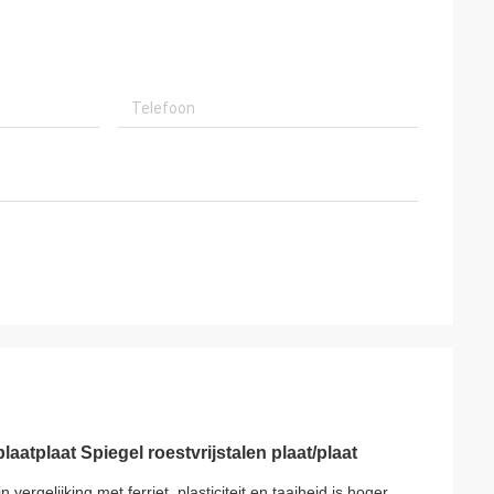
atplaat Spiegel roestvrijstalen plaat/plaat
 vergelijking met ferriet, plasticiteit en taaiheid is hoger,