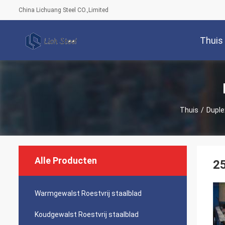
China Lichuang Steel CO.,Limited
Thuis
Thuis
/
Duple
Alle Producten
25
Warmgewalst Roestvrij staalblad
Koudgewalst Roestvrij staalblad