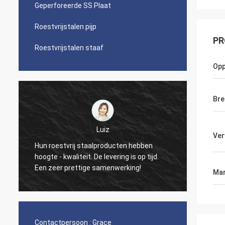
Geperforeerde SS Plaat
Roestvrijstalen pijp
PR
Roestvrijstalen staaf
Opp
Bre
P
Luiz
Ver
Uw bedrijfkwaliteit is
 roestvrij staalproducten hebben
heb ik nul gebrekkig 
gte - kwaliteit. De levering is op tijd.
Hopelijk zult u deze
 zeer prettige samenwerking!
Mar
houden! Dank.
Contactpersoon :
Grace