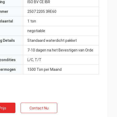
ing
ISO BV CE IBR
mmer
2507 2205 3RE60
elaantal
1 ton
negotiable
g Details
Standaard waterdicht pakket
7-10 dagen na het Bevestigen van Orde
condities
L/C, T/T
 vermogen
1500 Ton per Maand
rijs
Contact Nu