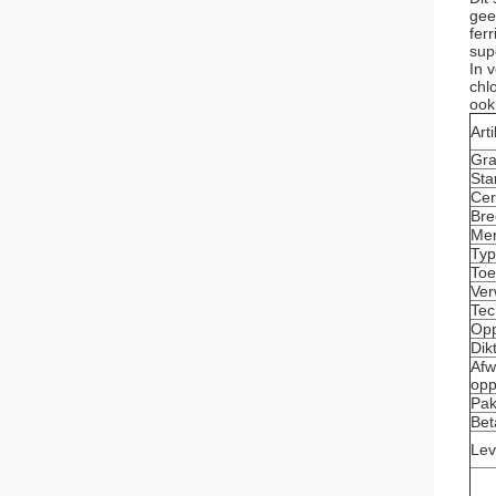
gee
fer
supe
In 
chl
ook 
Arti
Gr
Sta
Cer
Bre
Me
Ty
Toe
Ver
Tec
Opp
Dik
Afw
opp
Pak
Bet
Lev