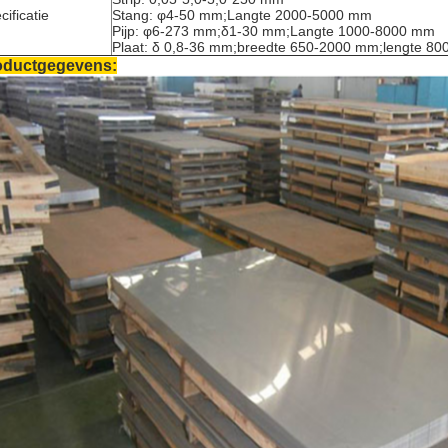
cificatie
Stang: φ4-50 mm;Langte 2000-5000 mm
Pijp: φ6-273 mm;δ1-30 mm;Langte 1000-8000 mm
Plaat: δ 0,8-36 mm;breedte 650-2000 mm;lengte 8
oductgegevens: