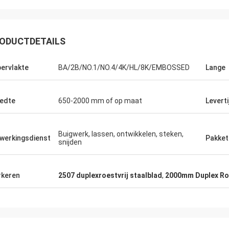
ODUCTDETAILS
ervlakte
BA/2B/NO.1/NO.4/4K/HL/8K/EMBOSSED
Lange
edte
650-2000 mm of op maat
Leverti
aul
Eric
Buigwerk, lassen, ontwikkelen, steken,
werkingsdienst
Pakket
snijden
 werkelijk goed, tot nu
Wanneer u uw partners kiest, verhoogt
tarief ontmoet.
de waarschijnlijkheid van succes. Daa
 goede voorwaarde
kiezen wij Hengchengtai.
keren
2507 duplexroestvrij staalblad
,
2000mm Duplex Roe