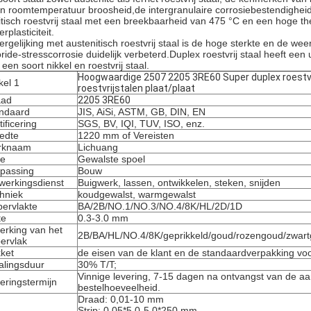
n roomtemperatuur broosheid,de intergranulaire corrosiebestendigheid 
ritisch roestvrij staal met een breekbaarheid van 475 °C en een hoge 
rplasticiteit.
vergelijking met austenitisch roestvrij staal is de hoge sterkte en de w
oride-stresscorrosie duidelijk verbeterd.Duplex roestvrij staal heeft een 
een soort nikkel en roestvrij staal.
Hoogwaardige 2507 2205 3RE60 Super duplex roestvri
kel 1
roestvrijstalen plaat/plaat
aad
2205 3RE60
ndaard
JIS, AiSi, ASTM, GB, DIN, EN
tificering
SGS, BV, IQI, TUV, ISO, enz.
edte
1220 mm of Vereisten
rknaam
Lichuang
pe
Gewalste spoel
passing
Bouw
werkingsdienst
Buigwerk, lassen, ontwikkelen, steken, snijden
hniek
koudgewalst, warmgewalst
ervlakte
BA/2B/NO.1/NO.3/NO.4/8K/HL/2D/1D
te
0.3-3.0 mm
erking van het
2B/BA/HL/NO.4/8K/geprikkeld/goud/rozengoud/zwar
ervlak
ket
de eisen van de klant en de standaardverpakking voo
alingsduur
30% T/T;
Vinnige levering, 7-15 dagen na ontvangst van de aan
eringstermijn
bestelhoeveelheid.
Draad: 0,01-10 mm
Strip: 0,05*5,0-5,0*250 mm