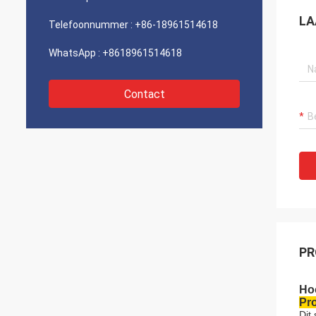
LA
Telefoonnummer :
+86-18961514618
WhatsApp :
+8618961514618
Contact
PR
Hoo
Pro
Dit 