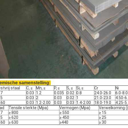
emische samenstelling:
stvrij staal
C, ≤
Mn, ≤
P, ≤
S, ≤
Si, ≤
Cr
Ni
07
0.03
1.2
0.035
0.02
0.8
24.0-26.0
6.0-8.0
05
0.03
2
0.03
0.02
1
21.0-23.0
4.50-6
E60
0.03
1.2-2.00
0.03
0.03
1.4-2.00
18.0-19.0
4.25-5
ad
Tensile sterkte (Mpa)
Vermogen (Mpa)
Verwelkoming (
07
≥ 800
≥ 550
≥ 15
05
≥ 620
≥ 450
≥ 25
E60
≥ 630
≥440
≥ 30