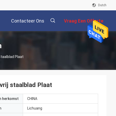
Dutch
Contacteer Ons
Vraag Een Offerte
Aan
描
n
taalblad Plaat
述
ij staalblad Plaat
an herkomst
CHINA
m
Lichuang