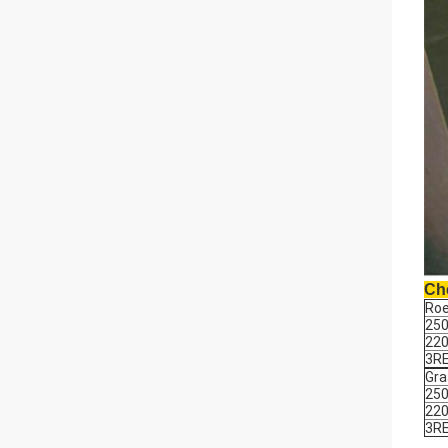
Ch
Roe
25
22
3R
Gra
25
22
3R