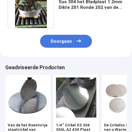
Sus 304 het Bladplaat 1.2mm
Dikte 201 Ronde 202 van de
Roestvrij staalcirkel
Doorgaan
Geadviseerde Producten
Van de het Roestvrije
1/4“ Cirkel SS 304
De Cirkelss 31
staalcirkel van
304L A2 430 Plaat
van u Warmge