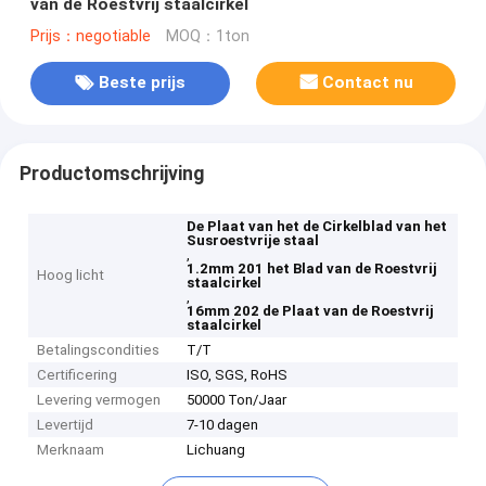
van de Roestvrij staalcirkel
Prijs：negotiable
MOQ：1ton
Beste prijs
Contact nu
Productomschrijving
De Plaat van het de Cirkelblad van het
Susroestvrije staal
,
1.2mm 201 het Blad van de Roestvrij
Hoog licht
staalcirkel
,
16mm 202 de Plaat van de Roestvrij
staalcirkel
Betalingscondities
T/T
Certificering
ISO, SGS, RoHS
Levering vermogen
50000 Ton/Jaar
Levertijd
7-10 dagen
Merknaam
Lichuang