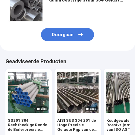
Naadloos van de de Buisronde van
304L Spiegel Opgepoetste
Doorgaan
Geadviseerde Producten
SS201 304
AISI SUS 304 201 de
Koudgewalste 
Rechthoekige Ronde
Hoge Precisie
Roestvrije staa
de Boilerprecisie
Gelaste Pijp van de
van ISO ASTM
Geslepen Buis van de
Roestvrij staalpijp
316L Naadloz