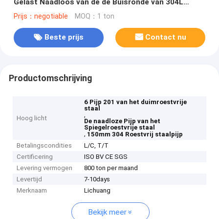
Gelast Naadloos van de de Buisronde van 304L
Spiegel Opgepoetste
Prijs：negotiable
MOQ：1 ton
Beste prijs
Contact nu
Productomschrijving
6 Pijp 201 van het duimroestvrije
staal
,
Hoog licht
De naadloze Pijp van het
Spiegelroestvrije staal
,
150mm 304 Roestvrij staalpijp
Betalingscondities
L/C, T/T
Certificering
ISO BV CE SGS
Levering vermogen
800 ton per maand
Levertijd
7-10days
Merknaam
Lichuang
Bekijk meer