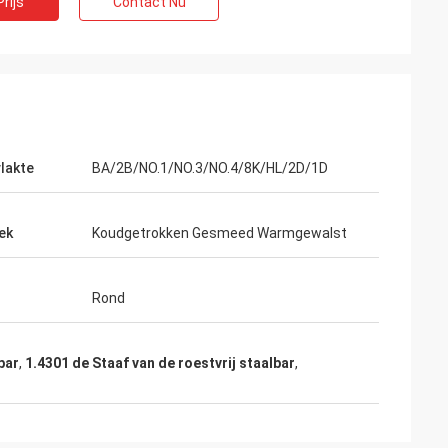
rijs
Contact Nu
lakte
BA/2B/NO.1/NO.3/NO.4/8K/HL/2D/1D
ek
Koudgetrokken Gesmeed Warmgewalst
iest, verhoogt u
Rond
an succes. Daarom
.
bar
,
1.4301 de Staaf van de roestvrij staalbar
,