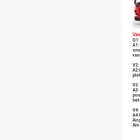
Ve
Q1:
A1:
ons
van
V2
A2:
pla
V3:
A3:
pos
bet
V4:
A4:
Air
Als