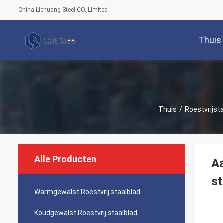
China Lichuang Steel CO.,Limited
Thuis
Thuis
/
Roestvrijst
Alle Producten
A
st
Warmgewalst Roestvrij staalblad
Koudgewalst Roestvrij staalblad