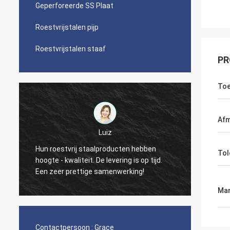
Geperforeerde SS Plaat
Roestvrijstalen pijp
Roestvrijstalen staaf
PR
Toe
Afm
Luiz
Uw bedr
Hun roestvrij staalproducten hebben
Tol
heb ik 
hoogte - kwaliteit. De levering is op tijd.
Hopeli
Een zeer prettige samenwerking!
houden
Mar
Contactpersoon :
Grace