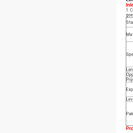
Inl
1. 
goe
Sta
Mat
Spe
La
Opp
Pri
Exp
Lev
Pak
Pr