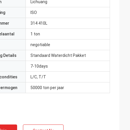
m
Lichuang
ing
ISO
mmer
314 410L
elaantal
1 ton
negotiable
g Details
Standaard Waterdicht Pakket
7-10days
condities
L/C, T/T
 vermogen
50000 ton per jaar