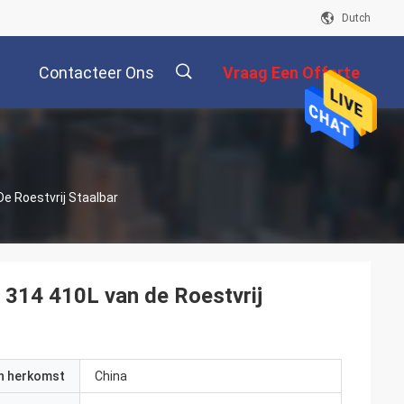
Dutch
Contacteer Ons
Vraag Een Offerte
Aan
描
 Roestvrij Staalbar
述
314 410L van de Roestvrij
an herkomst
China