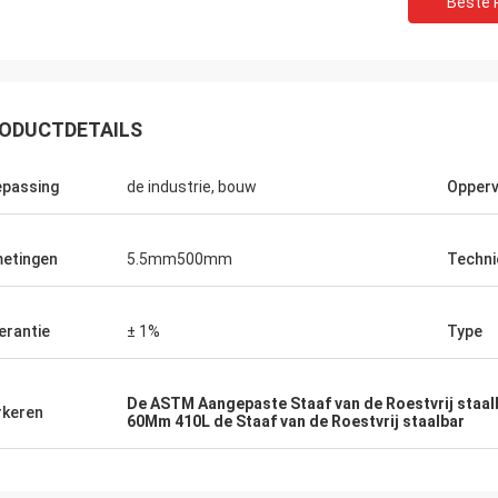
Beste P
ODUCTDETAILS
passing
de industrie, bouw
Opperv
etingen
5.5mm500mm
Techni
Paul
Eric
ijfkwaliteit is werkelijk goed, tot nu
Wanneer u uw partners k
erantie
± 1%
Type
nul gebrekkig tarief ontmoet.
de waarschijnlijkheid v
jk zult u deze goede voorwaarde
kiezen wij Hengchengtai
! Dank.
De ASTM Aangepaste Staaf van de Roestvrij staal
keren
60Mm 410L de Staaf van de Roestvrij staalbar