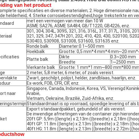
eiding van het product
Complete specificaties en diverse materialen; 2. Hoge dimensionale na
de helderheid; 4. Sterke corrosiebestendigheid,hoge treksterkte en v
met een vermogen van meer dan 10 W
ndaard
ASME SA276, ASME SA484, GB/T1220, GB4226, enz.
301, 304, 304L, 309S, 321, 316, 316L, 317, 317L, 310S, 20
eriaal
321, 329, 347, 347H 201, 202, 410, 420, 430, S20100, S2
S30403, S30908, S31008, S31600, S31635 enz.
Ronde balk
Diameter:0.1~500 mm
Hoekbalk
Grootte: 0,5 mm*4 mm*4 mm~20 mm
cificaties
Dikte
0.3~200 mm
Platte balk
Breedte
1~2500 mm
Vierkante balk
Grootte: 1 mm*1 mm~800 mm*800 m
nge
2 meter, 5,8 meter, 6 meter, of zoals vereist.
ervlakte
Zwart, geschilpt, polijst, helder, zandblaas, haarlijn, enz.
jsduur
Ex-work, FOB, CFR, CIF, enz.
Singapore, Canada, Indonesië, Korea, VS, Verenigd Koninkr
ort naar
Arabië,
Vietnam, Oekraïne, Brazilië, Zuid-Afrika, enz.
eringstermijn
Standaardmaat is op voorraad, spoedige levering of als b
Export standaardpakket, gebundeld of als vereist.
De inwendige afmetingen van de container zijn hierond
ket
20ft GP: 5,9m ((lengte) x 2,13m ((breedte) x 2,18m ((h
40ft GP: 11.8m ((lengte) x 2.13m ((breedte) x 2.18m ((
40ft HG: 11.8m ((lengte) x 2.13m ((breedte) x 2.72m ((
oductshow