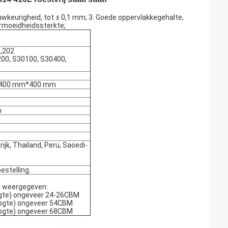
uwkeurigheid, tot ± 0,1 mm; 3. Goede oppervlakkegehalte,
ermoeidheidssterkte;
1,202
0200, S30100, S30400,
*400 mm*400 mm
m
ijk, Thailand, Peru, Saoedi-
estelling.
er weergegeven:
oogte) ongeveer 24-26CBM
hoogte) ongeveer 54CBM
hoogte) ongeveer 68CBM