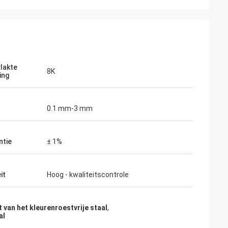
lakte
8K
ing
0.1 mm-3 mm
ntie
± 1%
it
Hoog - kwaliteitscontrole
t van het kleurenroestvrije staal
,
al