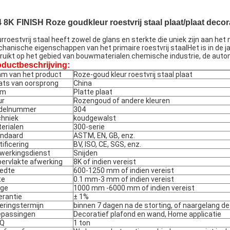
 8K FINISH Roze goudkleur roestvrij staal plaat/plaat decor
urroestvrij staal heeft zowel de glans en sterkte die uniek zijn aan het 
hanische eigenschappen van het primaire roestvrij staalHet is in de j
ruikt op het gebied van bouwmaterialen.chemische industrie, de autom
ductbeschrijving:
m van het product
Roze-goud kleur roestvrij staal plaat
ats van oorsprong
China
rm
Platte plaat
ur
Rozengoud of andere kleuren
delnummer
304
hniek
koudgewalst
erialen
300-serie
ndaard
ASTM, EN, GB, enz.
tificering
BV, ISO, CE, SGS, enz.
werkingsdienst
Snijden
ervlakte afwerking
8K of indien vereist
edte
600-1250 mm of indien vereist
te
0.1 mm-3 mm of indien vereist
nge
1000 mm -6000 mm of indien vereist
erantie
± 1%
eringstermijn
binnen 7 dagen na de storting, of naargelang d
passingen
Decoratief plafond en wand, Home applicatie
Q
1 ton