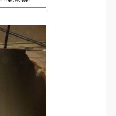
usief de zeevracht.