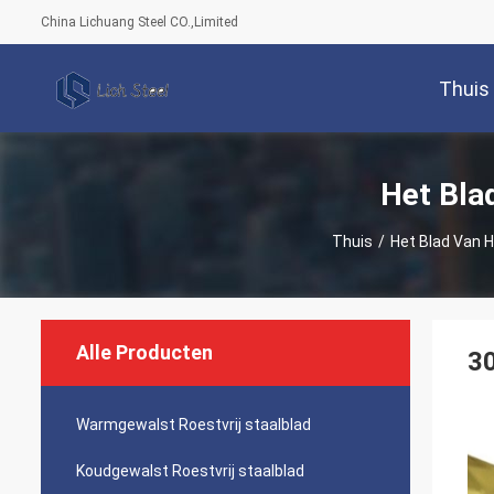
China Lichuang Steel CO.,Limited
Thuis
Het Bla
Thuis
/
Het Blad Van H
Alle Producten
30
Warmgewalst Roestvrij staalblad
Koudgewalst Roestvrij staalblad