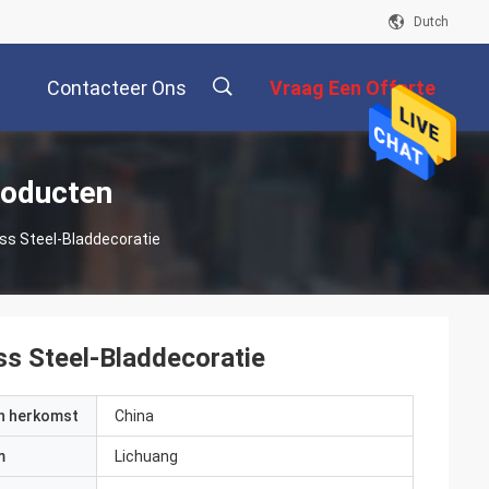
Dutch
Contacteer Ons
Vraag Een Offerte
Aan
描
roducten
ess Steel-Bladdecoratie
述
ss Steel-Bladdecoratie
an herkomst
China
m
Lichuang