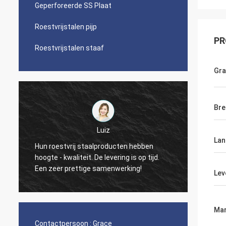
Geperforeerde SS Plaat
Roestvrijstalen pijp
PR
Roestvrijstalen staaf
Gr
Bre
Paul
uiz
Lan
Uw bedrijfkwaliteit is werkelijk goed, t
producten hebben
heb ik nul gebrekkig tarief ontmoet.
 levering is op tijd.
Hopelijk zult u deze goede voorwaard
amenwerking!
Lev
houden! Dank.
Mar
Contactpersoon :
Grace