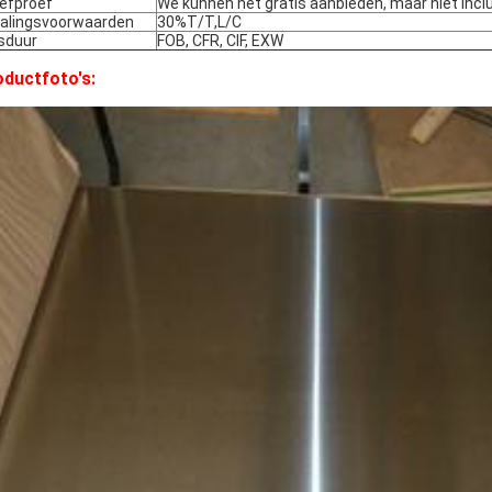
efproef
We kunnen het gratis aanbieden, maar niet incl
alingsvoorwaarden
30%T/T,L/C
jsduur
FOB, CFR, CIF, EXW
ductfoto's: