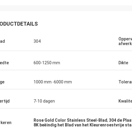
ODUCTDETAILS
Opperv
aad
304
afwerk
edte
600-1250 mm
Dikte
Eric
ge
1000 mm -6000 mm
Tolera
ot nu
Wanneer u uw partners kiest, verhoogt u
de waarschijnlijkheid van succes. Daarom
e
kiezen wij Hengchengtai.
ertijd
7-10 dagen
Kwalite
Rose Gold Color Stainless Steel-Blad
,
304 de Plaa
keren
8K beëindig het Blad van het Kleurenroestvrije sta