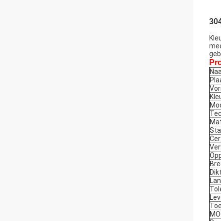
304
Kle
mec
geb
Pro
Naa
Pla
Vo
Kle
Mo
Tec
Mat
Sta
Cer
Ver
Opp
Bre
Dik
La
Tol
Lev
Toe
MO