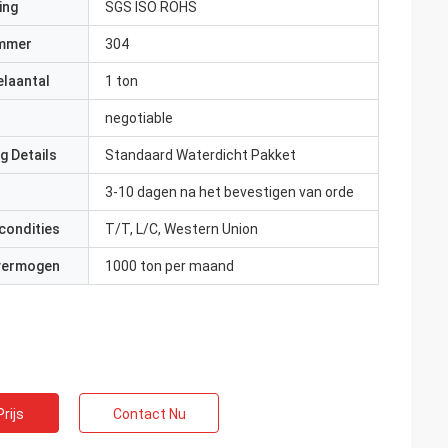
ing
SGS ISO ROHS
mmer
304
elaantal
1 ton
negotiable
g Details
Standaard Waterdicht Pakket
3-10 dagen na het bevestigen van orde
condities
T/T, L/C, Western Union
 vermogen
1000 ton per maand
rijs
Contact Nu