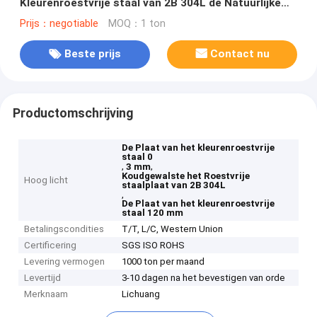
Kleurenroestvrije staal van 2B 304L de Natuurlijke
120 mm
Prijs：negotiable
MOQ：1 ton
Beste prijs
Contact nu
Productomschrijving
De Plaat van het kleurenroestvrije
staal 0
,
,
3 mm
Koudgewalste het Roestvrije
Hoog licht
staalplaat van 2B 304L
,
De Plaat van het kleurenroestvrije
staal 120 mm
Betalingscondities
T/T, L/C, Western Union
Certificering
SGS ISO ROHS
Levering vermogen
1000 ton per maand
Levertijd
3-10 dagen na het bevestigen van orde
Merknaam
Lichuang