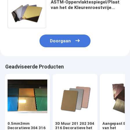
ASTM-Oppervlaktespiegel/Plaat
van het de Kleurenroestvrije
staal van 2B 304L de Natuurlijke
120 mm
Doorgaan
Geadviseerde Producten
0.5mm3mm
3D Muur 201 202 304
Aangepast Bla
Decoratieve 304 316
316 Decoratieve het
van het